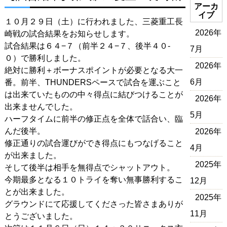
アーカ
イブ
１０月２９日（土）に行われました、三菱重工長
2026年
崎戦の試合結果をお知らせします。
試合結果は６４−７（前半２４−７、後半４０-
7月
０）で勝利しました。
2026年
絶対に勝利＋ボーナスポイントが必要となる大一
6月
番。前半、THUNDERSペースで試合を運ぶこと
は出来ていたものの中々得点に結びつけることが
2026年
出来ませんでした。
5月
ハーフタイムに前半の修正点を全体で話合い、臨
んだ後半。
2026年
修正通りの試合運びができ得点にもつなげること
4月
が出来ました。
2025年
そして後半は相手を無得点でシャットアウト。
今期最多となる１０トライを奪い無事勝利するこ
12月
とが出来ました。
2025年
グラウンドにて応援してくださった皆さまありが
11月
とうございました。