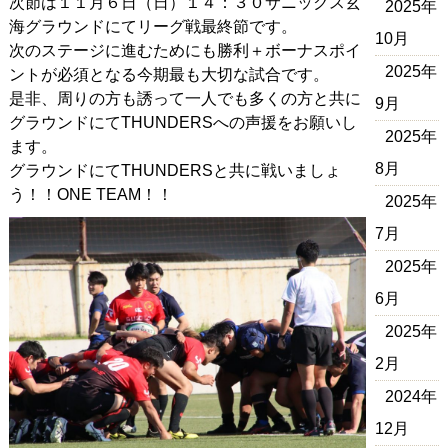
次節は１１月６日（日）１４：３０サニックス玄
2025年
海グラウンドにてリーグ戦最終節です。
10月
次のステージに進むためにも勝利＋ボーナスポイ
2025年
ントが必須となる今期最も大切な試合です。
是非、周りの方も誘って一人でも多くの方と共に
9月
グラウンドにてTHUNDERSへの声援をお願いし
2025年
ます。
8月
グラウンドにてTHUNDERSと共に戦いましょ
う！！ONE TEAM！！
2025年
7月
2025年
6月
2025年
2月
2024年
12月