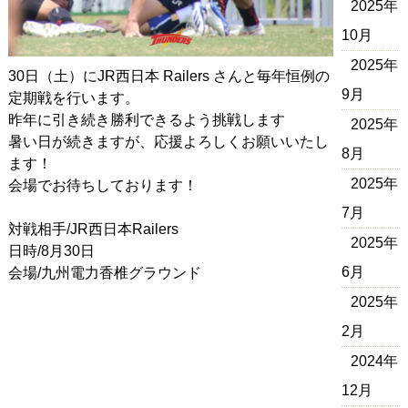
2025年
10月
2025年
30日（土）にJR西日本 Railers さんと毎年恒例の
9月
定期戦を行います。
昨年に引き続き勝利できるよう挑戦します
2025年
暑い日が続きますが、応援よろしくお願いいたし
8月
ます！
2025年
会場でお待ちしております！
7月
対戦相手/JR西日本Railers
2025年
日時/8月30日
6月
会場/九州電力香椎グラウンド
2025年
2月
2024年
12月